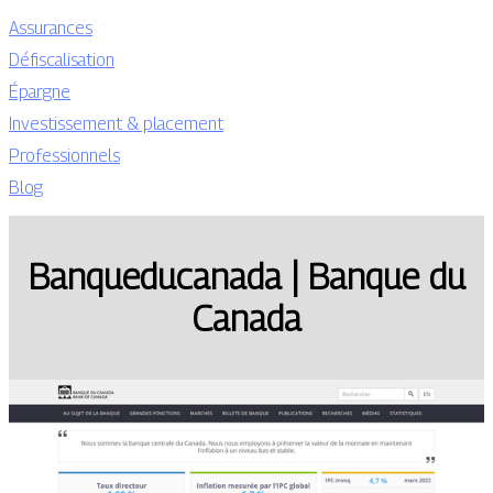
Assurances
Défiscalisation
Épargne
Investissement & placement
Professionnels
Blog
Ban­queducana­da | Banque du
Canada